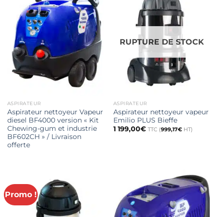
RUPTURE DE STOCK
ASPIRATEUR
ASPIRATEUR
Aspirateur nettoyeur Vapeur
Aspirateur nettoyeur vapeur
diesel BF4000 version « Kit
Emilio PLUS Bieffe
Chewing-gum et industrie
1 199,00
€
TTC (
999,17
€
HT)
BF602CH » / Livraison
offerte
Promo !