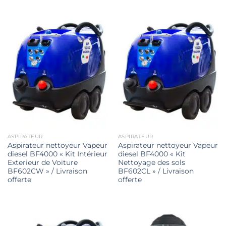
3
2
2
2
290,00€.
990,00€.
850,00€.
346,00€.
ASPIRATEUR
ASPIRATEUR
Aspirateur nettoyeur Vapeur
Aspirateur nettoyeur Vapeur
diesel BF4000 « Kit Intérieur
diesel BF4000 « Kit
Exterieur de Voiture
Nettoyage des sols
BF602CW » / Livraison
BF602CL » / Livraison
offerte
offerte