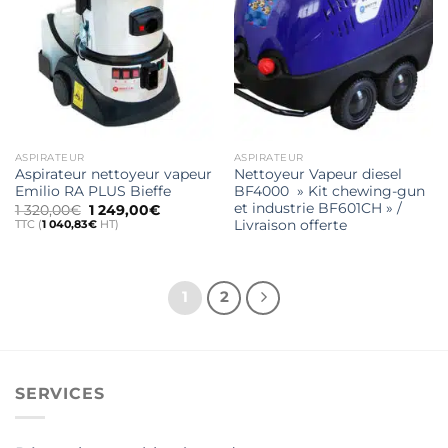
ASPIRATEUR
ASPIRATEUR
Aspirateur nettoyeur vapeur
Nettoyeur Vapeur diesel
Emilio RA PLUS Bieffe
BF4000 » Kit chewing-gun
et industrie BF601CH » /
Le
Le
1 320,00
€
1 249,00
€
prix
prix
TTC (
1 040,83
€
HT)
Livraison offerte
initial
actuel
était :
est :
1
1
320,00€.
249,00€.
1
2
SERVICES