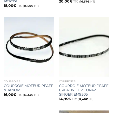
attache.
20,00
€
TTC (
16,67
€
HT)
18,00
€
TTC (
15,00
€
HT)
COURROIES
COURROIES
COURROIE MOTEUR PFAFF
COURROIE MOTEUR PFAFF
& JANOME
CREATIVE HV TOPAZ
SINGER EM9305
16,00
€
TTC (
13,33
€
HT)
14,95
€
TTC (
12,46
€
HT)