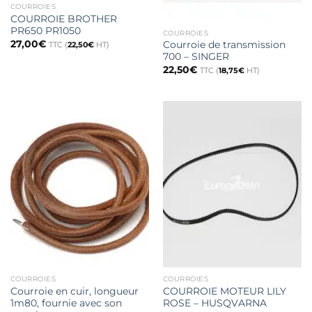
COURROIES
COURROIE BROTHER
PR650 PR1050
COURROIES
27,00
€
Courroie de transmission
TTC (
22,50
€
HT)
700 – SINGER
22,50
€
TTC (
18,75
€
HT)
COURROIES
COURROIES
Courroie en cuir, longueur
COURROIE MOTEUR LILY
1m80, fournie avec son
ROSE – HUSQVARNA