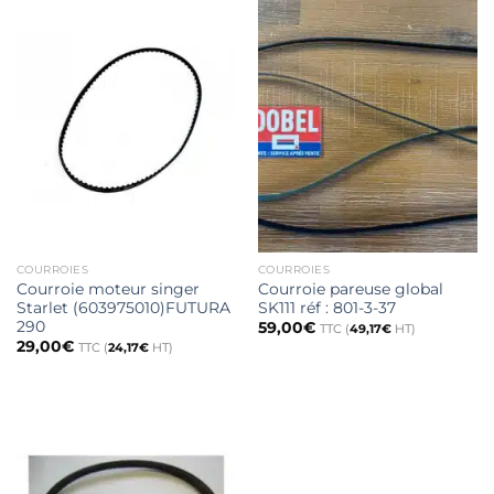
COURROIES
COURROIES
Courroie moteur singer
Courroie pareuse global
Starlet (603975010)FUTURA
SK111 réf : 801-3-37
290
59,00
€
TTC (
49,17
€
HT)
29,00
€
TTC (
24,17
€
HT)