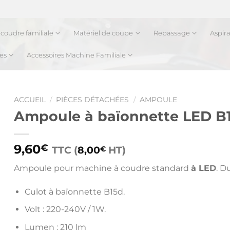
coudre familiale
Matériel de coupe
Repassage
Aspir
es
Accessoires Machine Familiale
ACCUEIL
/
PIÈCES DÉTACHÉES
/
AMPOULE
Ampoule à baïonnette LED B
9,60
€
TTC (
8,00
HT)
€
Ampoule pour machine à coudre st
andard
à LED
. D
Culot à baïonnette B15d.
Volt : 220-240V / 1W.
Lumen : 210 lm