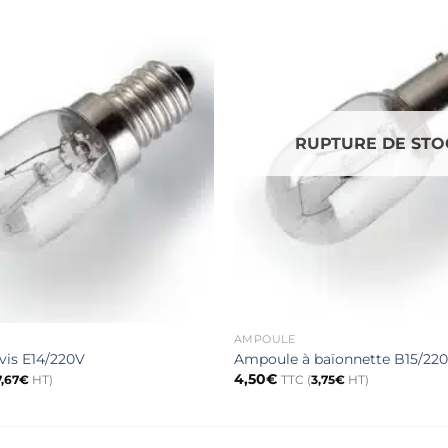
RUPTURE DE STO
AMPOULE
vis E14/220V
Ampoule à baïonnette B15/22
4,50
€
7,67
€
HT)
TTC (
3,75
€
HT)