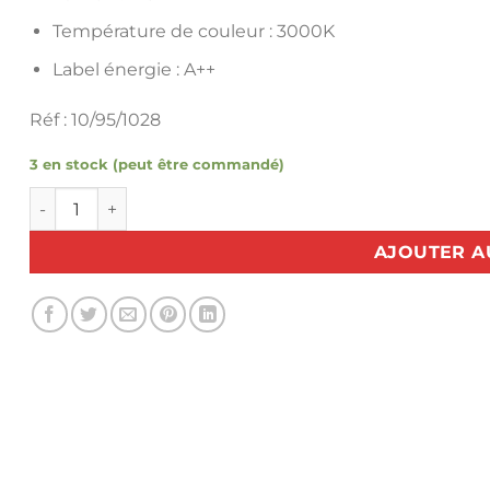
Température de couleur : 3000K
Label énergie : A++
Réf : 10/95/1028
3 en stock (peut être commandé)
quantité de Ampoule à baïonnette LED B15/220V
AJOUTER A