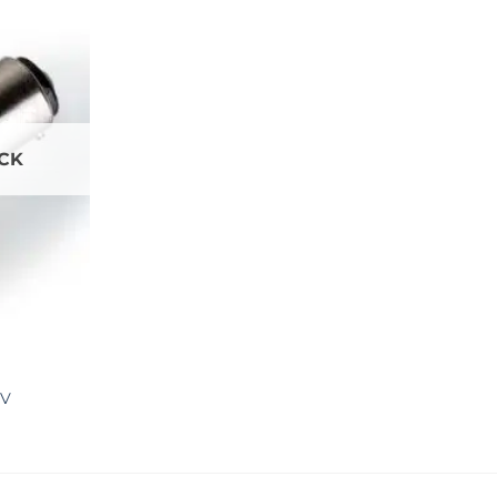
CK
0V