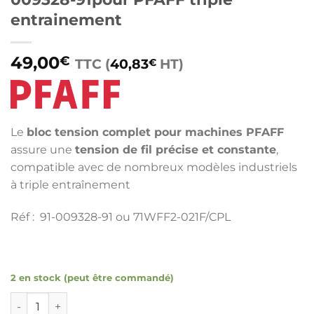
entrainement
49,00
€
TTC (
40,83
HT)
€
Le
bloc tension complet pour machines PFAFF
assure une
tension de fil précise et constante
,
compatible avec de nombreux modèles industriels
à triple entraînement
Réf : 91-009328-91 ou 71WFF2-021F/CPL
2 en stock (peut être commandé)
quantité de Bloc tension complet réf. 91-009328-91pour PF