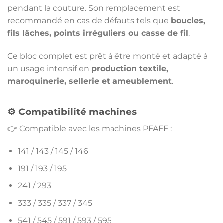
pendant la couture. Son remplacement est
recommandé en cas de défauts tels que
boucles,
fils lâches, points irréguliers ou casse de fil
.
Ce bloc complet est prêt à être monté et adapté à
un usage intensif en
production textile,
maroquinerie, sellerie et ameublement
.
⚙️ Compatibilité machines
👉 Compatible avec les machines
PFAFF
:
141 / 143 / 145 / 146
191 / 193 / 195
241 / 293
333 / 335 / 337 / 345
541 / 545 / 591 / 593 / 595