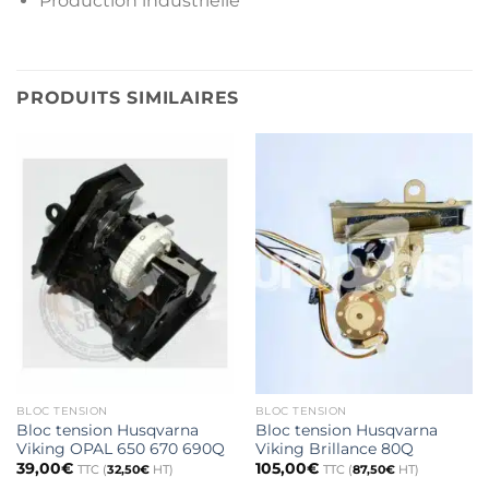
Production industrielle
PRODUITS SIMILAIRES
BLOC TENSION
BLOC TENSION
Bloc tension Husqvarna
Bloc tension Husqvarna
Viking OPAL 650 670 690Q
Viking Brillance 80Q
39,00
€
105,00
€
TTC (
32,50
€
HT)
TTC (
87,50
€
HT)