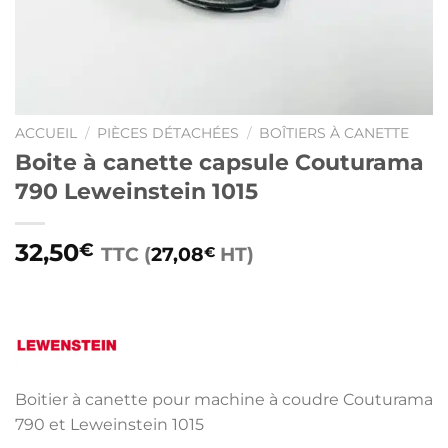
ACCUEIL
/
PIÈCES DÉTACHÉES
/
BOÎTIERS À CANETTE
Boite à canette capsule Couturama
790 Leweinstein 1015
32,50
€
TTC (
27,08
HT)
€
Boitier à canette pour machine à coudre Couturama
790 et Leweinstein 1015