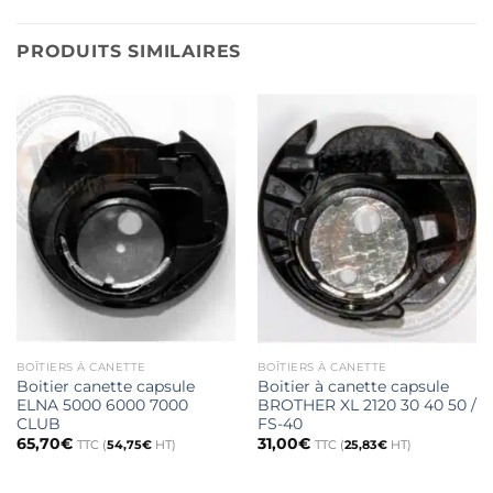
PRODUITS SIMILAIRES
BOÎTIERS À CANETTE
BOÎTIERS À CANETTE
Boitier canette capsule
Boitier à canette capsule
ELNA 5000 6000 7000
BROTHER XL 2120 30 40 50 /
CLUB
FS-40
65,70
€
31,00
€
TTC (
54,75
€
HT)
TTC (
25,83
€
HT)