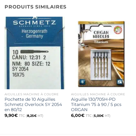
PRODUITS SIMILAIRES
AIGUILLES MACHINE À COUDRE
AIGUILLES MACHINE À COUDRE
Pochette de 10 Aiguilles
Aiguille 130/705H-PD
Schmetz Overlock SY 2054
Titanium 75 à 90 / 5 pcs
en 80/12
ORGAN
9,90
€
6,00
€
TTC (
8,25
€
HT)
TTC (
5,00
€
HT)