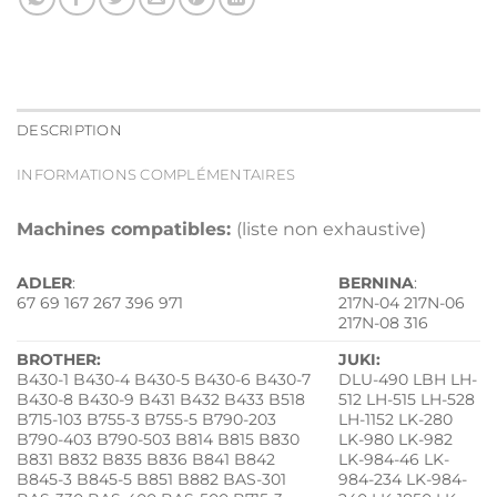
DESCRIPTION
INFORMATIONS COMPLÉMENTAIRES
Machines compatibles:
(liste non exhaustive)
ADLER
:
BERNINA
:
67 69 167 267 396 971
217N-04 217N-06
217N-08 316
BROTHER:
JUKI:
B430-1 B430-4 B430-5 B430-6 B430-7
DLU-490 LBH LH-
B430-8 B430-9 B431 B432 B433 B518
512 LH-515 LH-528
B715-103 B755-3 B755-5 B790-203
LH-1152 LK-280
B790-403 B790-503 B814 B815 B830
LK-980 LK-982
B831 B832 B835 B836 B841 B842
LK-984-46 LK-
B845-3 B845-5 B851 B882 BAS-301
984-234 LK-984-