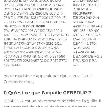
BAS-330 BAS-400 BAS-500 B715-3
240 LK-1850 LK-
B715-5 B781-3 B781-4 B790-3 B790-5
1852 LK-1854 LZ-
B792 D431 D436 2732
MITSUBISHI:
271K MBH-
DB-120 DB-179 DB-280 DB-327 DN-
180L
PFAFF:
260 DN-275 DU-108 LT-200 LZ-200 LZ-
138 234 242 244
720-1 LZ-750 LZ-760 LZ-790 PB-810-10
331 441R 442
PB-820-10 PLK03
SINGER:
442R 443 461 463
20U 61W 107G 108W 112G 13W 120U
481 483 489 491
121C 121D 132W 134W-3 138G 138W 143G
493 561 563 1243
151K-104 153K-102 153W-102 154 167 169
1244 1290 1291
191 211U-157JA 211U-157KA 212G 212U
1294 1442 3701
220U 312U 366K 369W 371U 391A
3704 3826
400W 402W 451K-101 451K-11 457G
3834
SIRUBA:
457U 469U 471U 491 510-K110 591 660
DBA-510 DBA-515
691 770 771 2281 2457 3212G 3457 3770
DBA-520 DBA-
3771 4000
525
Votre machine n’apparaît pas dans cette liste ?
Contactez nous
1) Qu’est ce que l’aiguille GEBEDUR ?
GEBEDUR est un revêtement spécial de l’aiguille. Il
est composé de nitrure de titane qui donne une