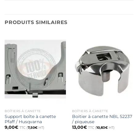
PRODUITS SIMILAIRES
BOÎTIERS À CANETTE
BOÎTIERS À CANETTE
Support boîte à canette
Boitier à canette NBL 52237
Pfaff / Husqvarna
/ piqueuse
9,00
€
13,00
€
TTC (
7,50
€
HT)
TTC (
10,83
€
HT)