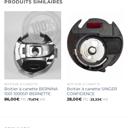
PRODUITS SIMILAIRES
BOÎTIERS À CANETTE
BOÎTIERS À CANETTE
Boitier à canette BERNINA
Boitier à canette SINGER
1001 1000SP BERNETTE
CONFIDENCE
86,00
€
28,00
€
TTC (
71,67
€
HT)
TTC (
23,33
€
HT)