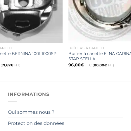
CANETTE
BOÎTIERS À CANETTE
canette BERNINA 1001 1000SP
Boitier à canette ELNA CARI
STAR STELLA
96,00
€
(
71,67
€
HT)
TTC (
80,00
€
HT)
INFORMATIONS
Qui sommes nous ?
Protection des données