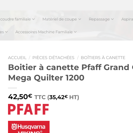
coudre familiale
Matériel de coupe
Repassage
Aspir
es
Accessoires Machine Familiale
ACCUEIL
/
PIÈCES DÉTACHÉES
/
BOÎTIERS À CANETTE
Boitier à canette Pfaff Grand
Mega Quilter 1200
42,50
€
TTC (
35,42
HT)
€