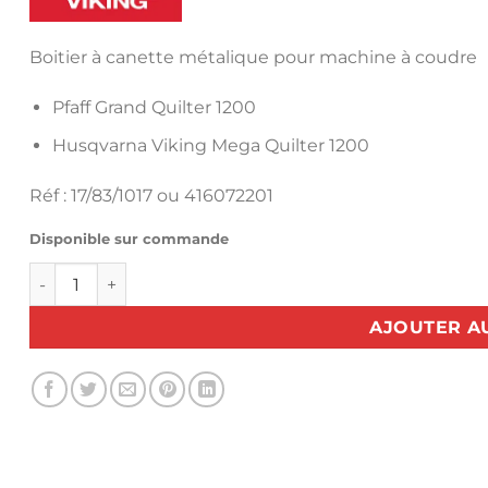
Boitier à canette métalique pour machine à coudre
Pfaff Gr
and Quilter 1200
Husqvarna Viking Mega Quilter 1200
Réf : 17/83/1017 ou 416072201
Disponible sur commande
quantité de Boitier à canette Pfaff Grand Quilter 1200 e
AJOUTER A