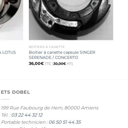
BOÎTIERS À CANETTE
BOÎT
NA LOTUS
Boitier à canette capsule SINGER
Boit
SERENADE / CONCERTO
700
36,00
€
65,7
TTC (
30,00
€
HT)
ETS DOBEL
199 Rue Faubourg de Hem,
80000 Amiens
Tél. :
03 22 44 32 12
Portable technicien :
06 50 51 44 35