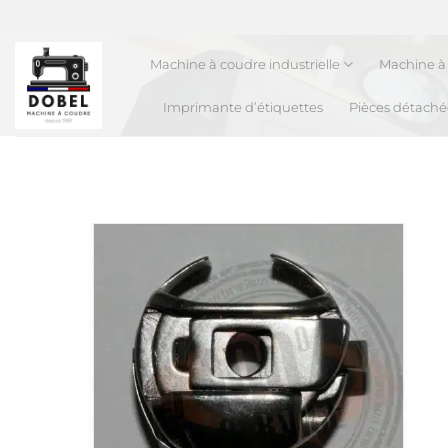
Passer
au
contenu
Machine à coudre industrielle
Machine à 
Imprimante d’étiquettes
Pièces détaché