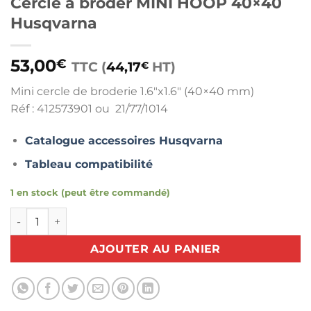
Cercle à broder MINI HOOP 40×40
Husqvarna
53,00
€
TTC (
44,17
HT)
€
Mini cercle de broderie 1.6″x1.6″ (40×40 mm)
Réf : 412573901 ou 21/77/1014
Catalogue accessoires Husqvarna
Tableau compatibilité
1 en stock (peut être commandé)
quantité de Cercle à broder MINI HOOP 40x40 Husqvarna
AJOUTER AU PANIER