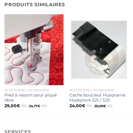
PRODUITS SIMILAIRES
ACCESSOIRES HUSQVARNA
ACCESSOIRES HUSQVARNA
Pied à ressort pour piqué
Cache boucleur Husqvarna
libre
Huskylock S21 / S25
29,00
€
24,00
€
TTC (
24,17
€
HT)
TTC (
20,00
€
HT)
SERVICES