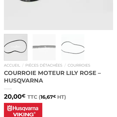
ACCUEIL
/
PIÈCES DÉTACHÉES
/
COURROIES
COURROIE MOTEUR LILY ROSE –
HUSQVARNA
20,00
€
TTC (
16,67
HT)
€