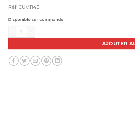
Réf :CUV.1148
Disponible sur commande
quantité de Cuve complète de table à repasser SINGER M
AJOUTER A