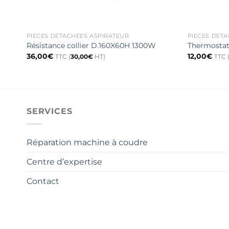
PIÈCES DÉTACHÉES ASPIRATEUR
PIÈCES DÉT
Résistance collier D.160X60H 1300W
Thermostat 
36,00
€
12,00
€
TTC (
30,00
€
HT)
TTC 
SERVICES
Réparation machine à coudre
Centre d’expertise
Contact