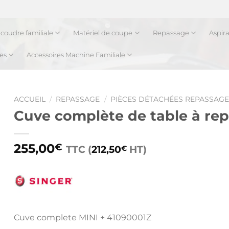
coudre familiale
Matériel de coupe
Repassage
Aspir
es
Accessoires Machine Familiale
ACCUEIL
/
REPASSAGE
/
PIÈCES DÉTACHÉES REPASSAGE
Cuve complète de table à re
255,00
€
TTC (
212,50
HT)
€
Cuve complete MINI + 41090001Z