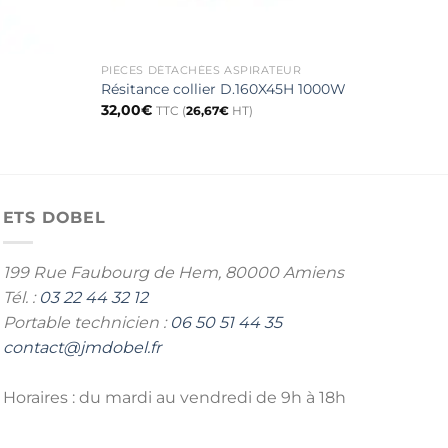
PIÈCES DÉTACHÉES ASPIRATEUR
PIÈC
Join
Résitance collier D.160X45H 1000W
GE2
32,00
€
TTC (
26,67
€
HT)
49,
ETS DOBEL
199 Rue Faubourg de Hem,
80000 Amiens
Tél. :
03 22 44 32 12
Portable technicien :
06 50 51 44 35
contact@jmdobel.fr
Horaires : du mardi au vendredi de 9h à 18h