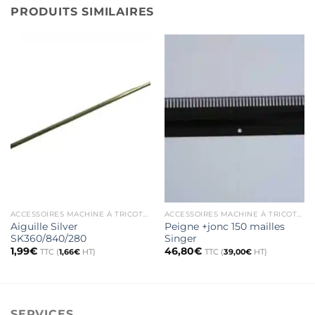
PRODUITS SIMILAIRES
ACCESSOIRES MACHINE À TRICOTER
ACCESSOIRES MACHINE À TRICOTER
Aiguille Silver
Peigne +jonc 150 mailles
SK360/840/280
Singer
1,99
€
46,80
€
TTC (
1,66
€
HT)
TTC (
39,00
€
HT)
SERVICES