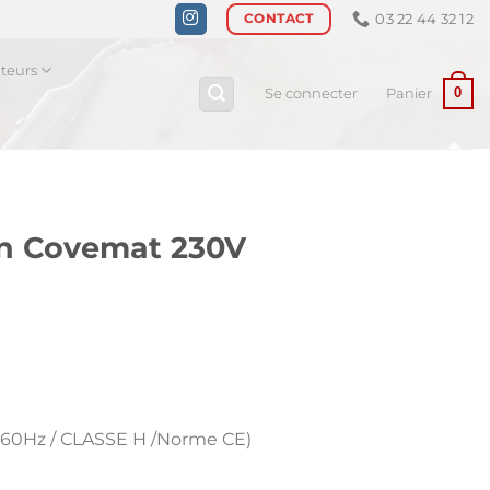
03 22 44 32 12
CONTACT
ateurs
0
Se connecter
Panier
on Covemat 230V
-60Hz / CLASSE H /Norme CE)