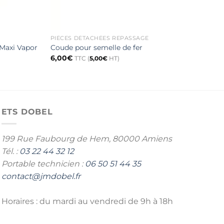
PIÈCES DÉTACHÉES REPASSAGE
PIÈC
Plat
/Maxi Vapor
Coude pour semelle de fer
COV
6,00
€
TTC (
5,00
€
HT)
295
ETS DOBEL
199 Rue Faubourg de Hem,
80000 Amiens
Tél. :
03 22 44 32 12
Portable technicien :
06 50 51 44 35
contact@jmdobel.fr
Horaires : du mardi au vendredi de 9h à 18h