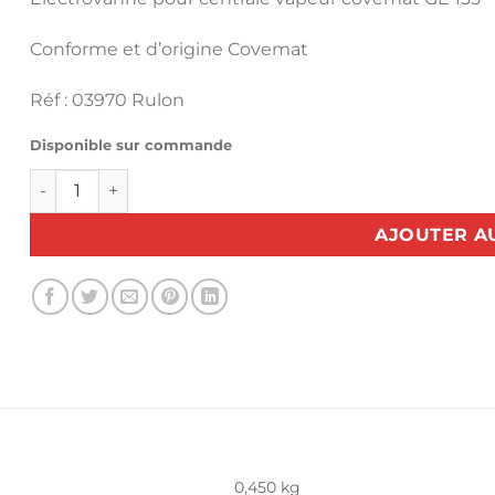
Conforme et d’origine Covemat
Réf : 03970 Rulon
Disponible sur commande
quantité de Electrovanne vapeur 1/4 Rulon Covemat 230
AJOUTER A
0,450 kg