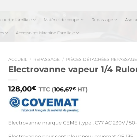
coudre familiale
Matériel de coupe
Repassage
Aspir
es
Accessoires Machine Familiale
ACCUEIL
/
REPASSAGE
/
PIÈCES DÉTACHÉES REPASSAGE
Electrovanne vapeur 1/4 Rul
128,00
€
TTC (
106,67
HT)
€
Electrovanne marque CEME (type : C77 AC 230V / 50
Electrovanne pour centrale vapeur covemat GE 135