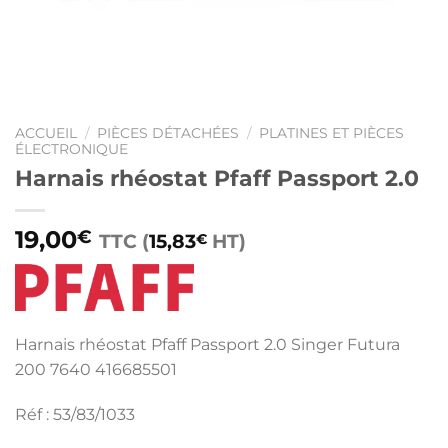
ACCUEIL
/
PIÈCES DÉTACHÉES
/
PLATINES ET PIÈCES
ÉLECTRONIQUE
Harnais rhéostat Pfaff Passport 2.0
19,00
€
TTC (
15,83
HT)
€
Harnais rhéostat Pfaff Passport 2.0 Singer Futura
200 7640 416685501
Réf : 53/83/1033