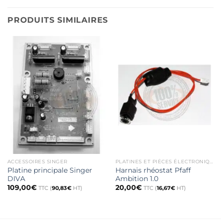
PRODUITS SIMILAIRES
ACCESSOIRES SINGER
PLATINES ET PIÈCES ÉLECTRONIQUE
Platine principale Singer
Harnais rhéostat Pfaff
DIVA
Ambition 1.0
109,00
€
20,00
€
TTC (
90,83
€
HT)
TTC (
16,67
€
HT)