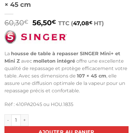
× 45 cm
Le
Le
60,30
56,50
€
€
TTC (
47,08
HT)
€
prix
prix
initial
actuel
était :
est :
60,30€.
56,50€.
La
housse de table à repasser SINGER Mini+ et
Mini Z
avec
molleton intégré
offre une excellente
qualité de repassage et protège efficacement votre
table. Avec ses dimensions de
107 × 45 cm
, elle
assure une diffusion optimale de la vapeur pour un
repassage précis et confortable.
Réf : 410PA2045 ou HOU.1835
quantité de Housse de table à repasser SINGER Mini+ et Mi
AJOUTER AU PANIER