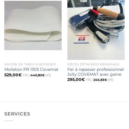
HOUSSE DE TABLE À REPASSER
PIÈCES DÉTACHÉES REPASSAGE
Fer à repasser professionnel
Molleton PR 1303 Covemat
Jolly COVEMAT avec gaine
529,00
€
TTC (
440,83
€
HT)
295,00
€
TTC (
245,83
€
HT)
SERVICES