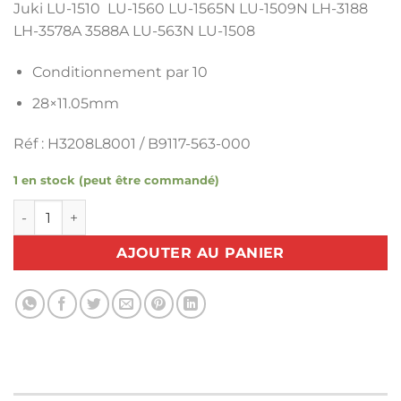
Juki LU-1510 ​ LU-1560 LU-1565N LU-1509N LH-3188
LH-3578A 3588A LU-563N LU-1508
Conditionnement par 10
28×11.05mm
Réf : H3208L8001 / B9117-563-000
1 en stock (peut être commandé)
quantité de Lot de10 canettes Juki LU-1510 ​ LU-1560 LU-1
AJOUTER AU PANIER