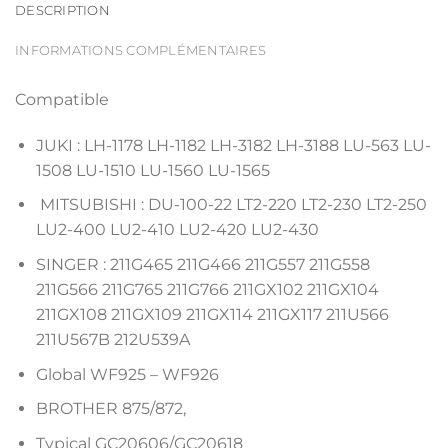
DESCRIPTION
INFORMATIONS COMPLÉMENTAIRES
Compatible
JUKI : LH-1178 LH-1182 LH-3182 LH-3188 LU-563 LU-
1508 LU-1510 LU-1560 LU-1565
MITSUBISHI : DU-100-22 LT2-220 LT2-230 LT2-250
LU2-400 LU2-410 LU2-420 LU2-430
SINGER : 211G465 211G466 211G557 211G558
211G566 211G765 211G766 211GX102 211GX104
211GX108 211GX109 211GX114 211GX117 211U566
211U567B 212U539A
Global WF925 – WF926
BROTHER 875/872,
Typical GC20606/GC20618