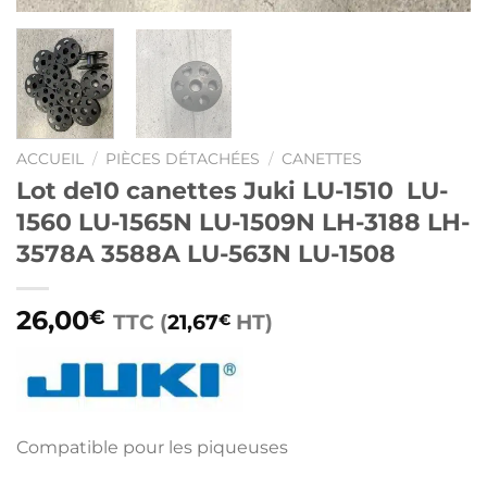
ACCUEIL
/
PIÈCES DÉTACHÉES
/
CANETTES
Lot de10 canettes Juki LU-1510 ​ LU-
1560 LU-1565N LU-1509N LH-3188 LH-
3578A 3588A LU-563N LU-1508
26,00
€
TTC (
21,67
HT)
€
Compatible pour les piqueuses