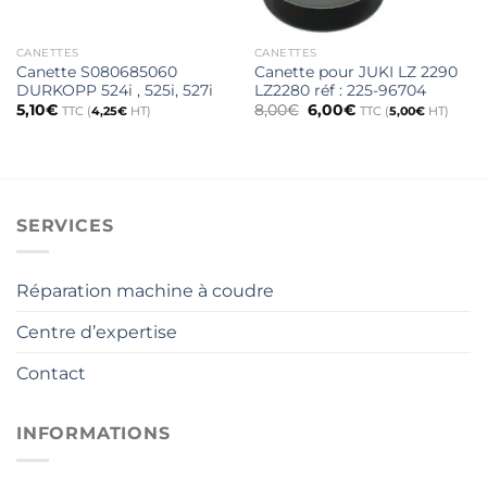
CANETTES
CANETTES
Canette S080685060
Canette pour JUKI LZ 2290
DURKOPP 524i , 525i, 527i
LZ2280 réf : 225-96704
Le
Le
5,10
€
8,00
€
6,00
€
TTC (
4,25
€
HT)
TTC (
5,00
€
HT)
prix
prix
initial
actuel
était :
est :
8,00€.
6,00€.
SERVICES
Réparation machine à coudre
Centre d’expertise
Contact
INFORMATIONS