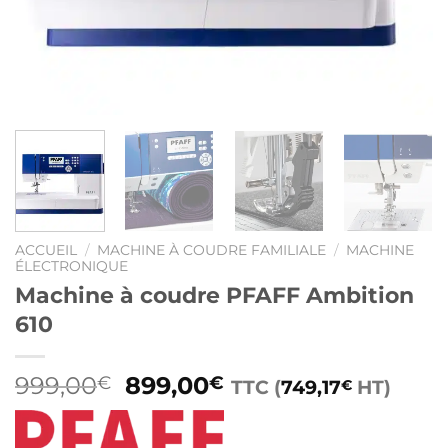
ACCUEIL
/
MACHINE À COUDRE FAMILIALE
/
MACHINE
ÉLECTRONIQUE
Machine à coudre PFAFF Ambition
610
Le
Le
999,00
899,00
€
€
TTC (
749,17
HT)
€
prix
prix
initial
actuel