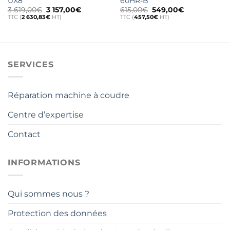
UX8
60HR-B
Le
Le
Le
Le
3 619,00
€
3 157,00
€
615,00
€
549,00
€
prix
prix
prix
prix
TTC (
2 630,83
€
HT)
TTC (
457,50
€
HT)
initial
actuel
initial
actuel
était :
est :
était :
est :
3
3
615,00€.
549,00€.
619,00€.
157,00€.
SERVICES
Réparation machine à coudre
Centre d’expertise
Contact
INFORMATIONS
Qui sommes nous ?
Protection des données