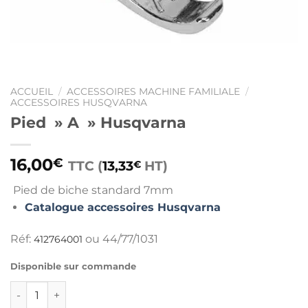
ACCUEIL
/
ACCESSOIRES MACHINE FAMILIALE
/
ACCESSOIRES HUSQVARNA
Pied » A » Husqvarna
16,00
€
TTC (
13,33
HT)
€
d de biche st
andard 7mm
Catalogue accessoires Husqvarna
Réf:
ou 44/77/1031
412764001
Disponible sur commande
quantité de Pied " A " Husqvarna