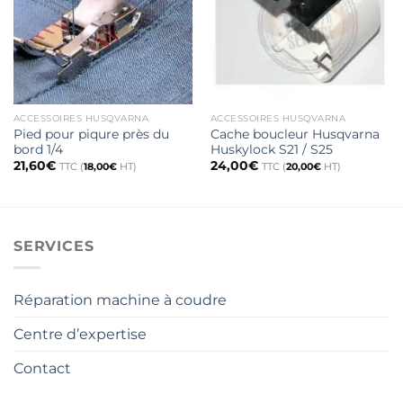
ACCESSOIRES HUSQVARNA
ACCESSOIRES HUSQVARNA
Pied pour piqure près du
Cache boucleur Husqvarna
bord 1/4
Huskylock S21 / S25
21,60
€
24,00
€
TTC (
18,00
€
HT)
TTC (
20,00
€
HT)
SERVICES
Réparation machine à coudre
Centre d’expertise
Contact