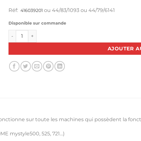
Réf:
ou 44/83/1093 ou 44/79/6141
416039201
Disponible sur commande
quantité de Pied boutonnière automatique "R" Husqvar
AJOUTER A
Fonctionne sur toute les machines qui possèdent la fonc
E mystyle500, 525, 721…)