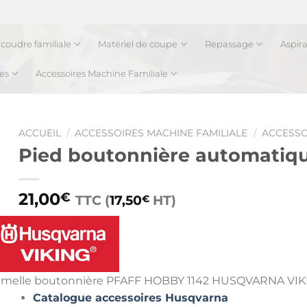
coudre familiale
Matériel de coupe
Repassage
Aspir
es
Accessoires Machine Familiale
ACCUEIL
/
ACCESSOIRES MACHINE FAMILIALE
/
ACCESSO
Pied boutonnière automatiqu
21,00
€
TTC (
17,50
HT)
€
e boutonnière PFAFF HOBBY 1142 HUSQVARNA VIK
Catalogue accessoires Husqvarna