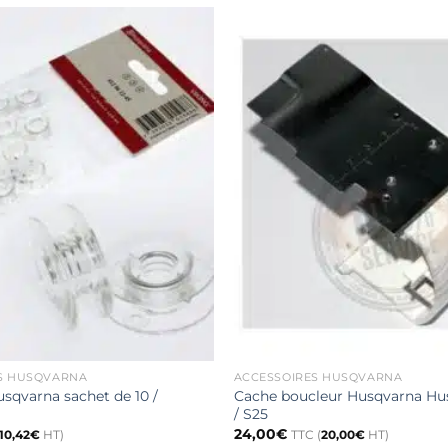
S HUSQVARNA
ACCESSOIRES HUSQVARNA
sqvarna sachet de 10 /
Cache boucleur Husqvarna Hus
/ S25
24,00
€
10,42
€
HT)
TTC (
20,00
€
HT)