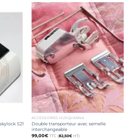
ACCESSOIRES HUSQVARNA
ACCE
kylock S21
Double transporteur avec semelle
Pied
interchangeable
23,0
99,00
€
TTC (
82,50
€
HT)