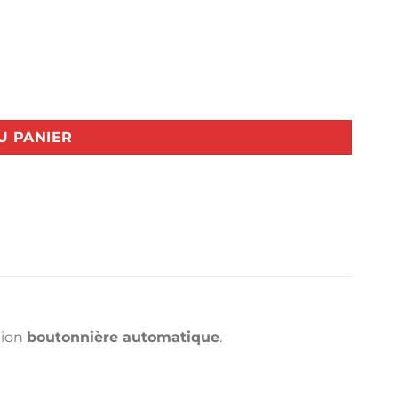
na
U PANIER
tion
boutonnière automatique
.