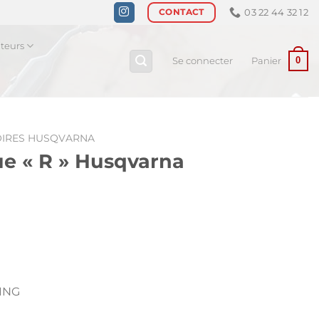
03 22 44 32 12
CONTACT
ateurs
0
Se connecter
Panier
IRES HUSQVARNA
e « R » Husqvarna
ING