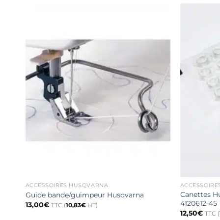
ACCESSOIRES HUSQVARNA
ACCESSOIRE
Canettes Hu
Guide bande/guimpeur Husqvarna
4120612-45
13,00
€
TTC (
10,83
€
HT)
12,50
€
TTC (