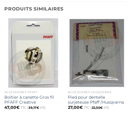
PRODUITS SIMILAIRES
ACCESSOIRES PFAFF
ACCESSOIRES HUSQVARNA
Boîtier à canette Gros fil
Pied pour dentelle
PFAFF Creative
surjeteuse Pfaff /Husqvarna
47,00
€
27,00
€
TTC (
39,17
€
HT)
TTC (
22,50
€
HT)