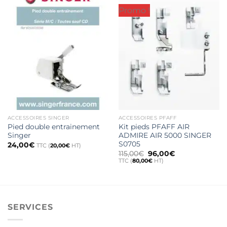
Promo !
ACCESSOIRES SINGER
ACCESSOIRES PFAFF
Pied double entrainement
Kit pieds PFAFF AIR
Singer
ADMIRE AIR 5000 SINGER
S0705
24,00
€
TTC (
20,00
€
HT)
Le
Le
115,00
€
96,00
€
prix
prix
TTC (
80,00
€
HT)
initial
actuel
était :
est :
115,00€.
96,00€.
SERVICES