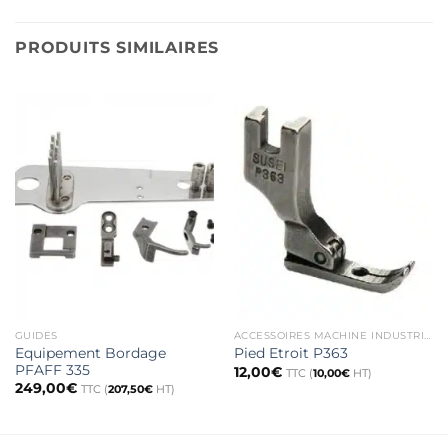
PRODUITS SIMILAIRES
GUIDES
ACCESSOIRES MACHINE INDUSTRIELLE
Equipement Bordage
Pied Etroit P363
PFAFF 335
12,00
€
TTC (
10,00
€
HT)
249,00
€
TTC (
207,50
€
HT)