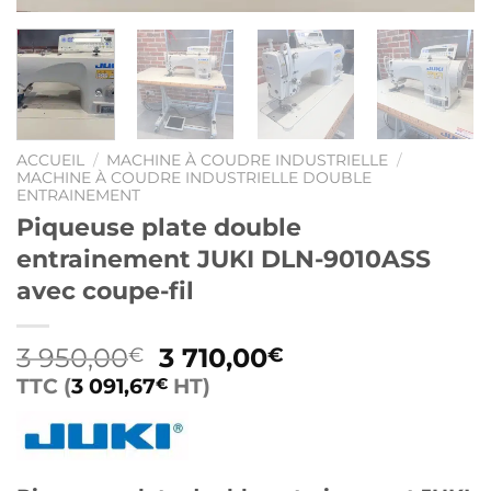
ACCUEIL
/
MACHINE À COUDRE INDUSTRIELLE
/
MACHINE À COUDRE INDUSTRIELLE DOUBLE
ENTRAINEMENT
Piqueuse plate double
entrainement JUKI DLN-9010ASS
avec coupe-fil
Le
Le
3 950,00
3 710,00
€
€
prix
prix
TTC (
3 091,67
HT)
€
initial
actuel
était :
est :
3
3
950,00€.
710,00€.