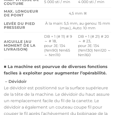
5 000 sti / min
4 000 sti / min
COUTURE
MAX. LONGUEUR
4,5 mm ※
DE POINT
À la main: 5,5 mm, au genou: 15 mm
LEVÉE DU PIED
PRESSEUR
(max.), Auto: 10 mm
DB × 1 (# 11) # 9
DB × 1 (# 21) # 20
～ # 18,
～ # 23,
AIGUILLE (AU
MOMENT DE LA
pour JE: 134
pour JE: 134
LIVRAISON)
(Nm90) Nm65
(Nm130) Nm120 ～
～ Nm110
Nm160
■ La machine est pourvue de diverses fonctions
faciles à exploiter pour augmenter l’opérabilité.
– Dévidoir
Le dévidoir est positionné sur la surface supérieure
de la tête de la machine. Le dévidoir du haut assure
un remplacement facile du fil de la canette. Le
dévidoir a également un couteau coupe fil pour
couper le fil après l’achèvement du bobinage de la