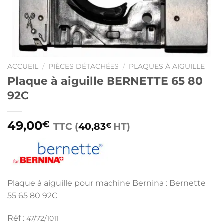
ACCUEIL
/
PIÈCES DÉTACHÉES
/
PLAQUES À AIGUILLE
Plaque à aiguille BERNETTE 65 80
92C
49,00
€
TTC (
40,83
HT)
€
Plaque à aiguille pour machine Bernina : Bernette
55 65 80 92C
Réf :
47/72/1011