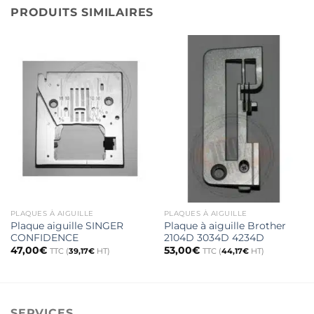
PRODUITS SIMILAIRES
PLAQUES À AIGUILLE
PLAQUES À AIGUILLE
Plaque aiguille SINGER
Plaque à aiguille Brother
CONFIDENCE
2104D 3034D 4234D
47,00
€
53,00
€
TTC (
39,17
€
HT)
TTC (
44,17
€
HT)
SERVICES