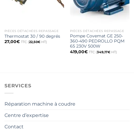
PIÈCES DÉTACHÉES REPASSAGE
PIÈCES DÉTACHÉES REPASSAGE
Pompe Covemat GE 250-
Thermostat 30 / 90 degrés
360-490 PEDROLLO PQM
27,00
€
TTC (
22,50
€
HT)
65 230V 500W
419,00
€
TTC (
349,17
€
HT)
SERVICES
Réparation machine à coudre
Centre d’expertise
Contact