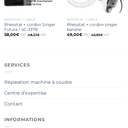
RHÉOSTAT + CÂBLE
RHÉOSTAT + CÂBLE
Rhéostat + cordon Singer
Rhéostat + cordon singer
Futura / 4C-337B
banane
58,00
€
49,00
€
TTC (
48,33
€
HT)
TTC (
40,83
€
HT)
SERVICES
Réparation machine à coudre
Centre d’expertise
Contact
INFORMATIONS