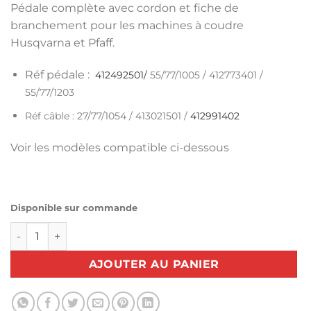
Pédale complète avec cordon et fiche de
branchement pour les machines à coudre
Husqvarna et Pfaff.
Réf pédale :
412492501/
55/77/1005 /
412773401 /
55/77/1203
Réf câble : 27/77/1054 / 413021501 /
412991402
Voir les modèles compatible ci-dessous
Disponible sur commande
quantité de Rhéostat + cordon Husqvarna-Pfaff
AJOUTER AU PANIER