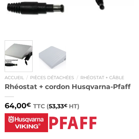
ACCUEIL
/
PIÈCES DÉTACHÉES
/
RHÉOSTAT + CÂBLE
Rhéostat + cordon Husqvarna-Pfaff
64,00
€
TTC (
53,33
HT)
€