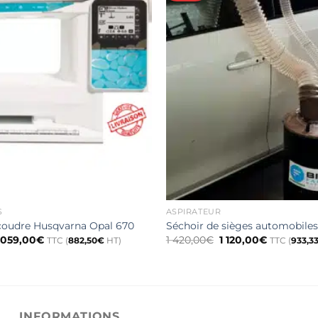
S
ASPIRATEUR
coudre Husqvarna Opal 670
Séchoir de sièges automobiles
e
Le
Le
Le
 059,00
€
1 420,00
€
1 120,00
€
TTC (
882,50
€
HT)
TTC (
933,3
rix
prix
prix
prix
nitial
actuel
initial
actuel
tait :
est :
était :
est :
1
1
1
90,00€.
059,00€.
420,00€.
120,00€.
INFORMATIONS