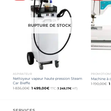
RUPTURE DE STOCK
ASPIRATEUR
PROMOTION
Nettoyeur vapeur haute pression Steam
Machine à 
Car Bieffe
L
1 190,00
€
1
p
Le
Le
1 836,00
€
1 499,00
€
TTC (
1 249,17
€
HT)
i
prix
prix
é
initial
actuel
1
était :
est :
1
1
1
836,00€.
499,00€.
SERVICES