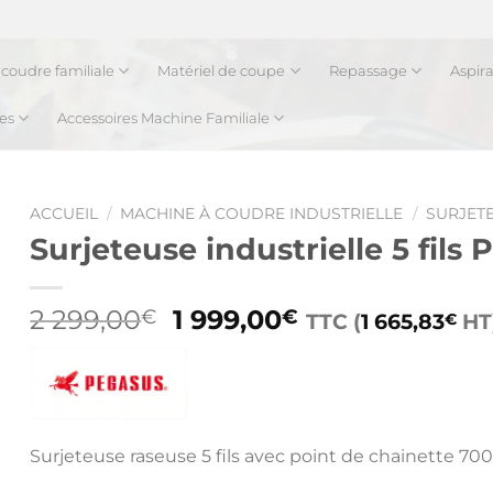
coudre familiale
Matériel de coupe
Repassage
Aspir
es
Accessoires Machine Familiale
ACCUEIL
/
MACHINE À COUDRE INDUSTRIELLE
/
SURJETE
Surjeteuse industrielle 5 fil
Le
Le
2 299,00
1 999,00
€
€
TTC (
1 665,83
HT
€
prix
prix
initial
actuel
était :
est :
2
1
299,00€.
999,00€.
Surjeteuse raseuse 5 fils avec point de chainette 700