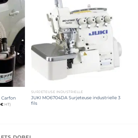
SURJETEUSE INDUSTRIELLE
PRO
JUKI MO6704DA Surjeteuse industrielle 3
Mach
 Carfon
fils
Desi
3
€
HT)
1 79
ETS DOBEL