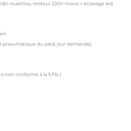
âti roulettes, moteur 220V mono + éclairage led
sin
vée pneumatique du pied, (sur demande)
 non conforme à la 5 fils )
70-5X5