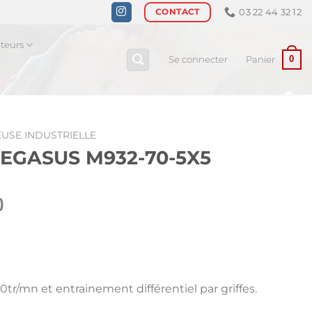
03 22 44 32 12
CONTACT
ateurs
0
Se connecter
Panier
USE INDUSTRIELLE
s PEGASUS M932-70-5X5
)
0tr/mn et entrainement différentiel par griffes.