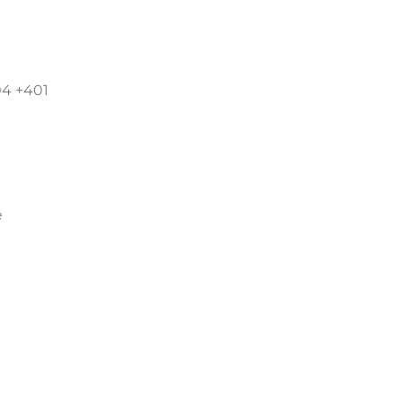
04 +401
e