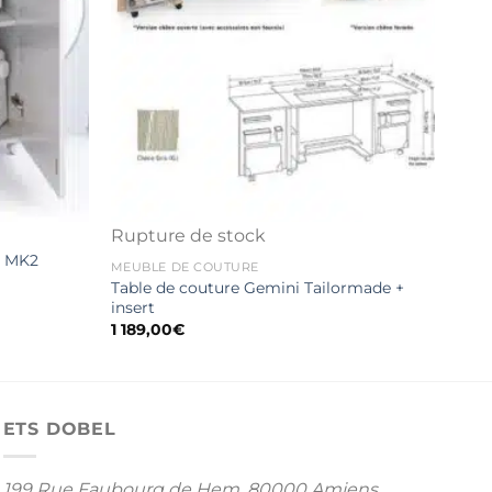
Rupture de stock
MEUB
e MK2
Tabl
MEUBLE DE COUTURE
haut
Table de couture Gemini Tailormade +
1 59
insert
1 189,00
€
ETS DOBEL
199 Rue Faubourg de Hem,
80000 Amiens