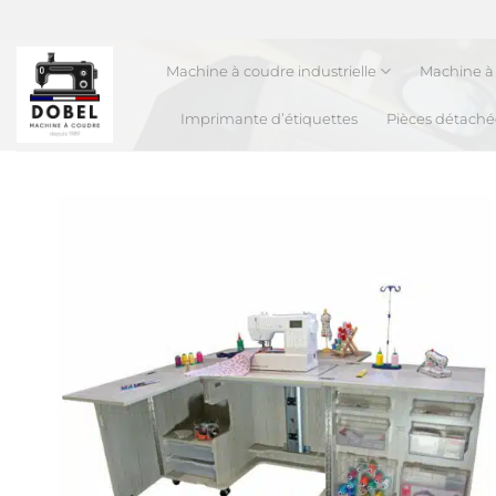
Passer
au
contenu
Machine à coudre industrielle
Machine à 
Imprimante d’étiquettes
Pièces détaché