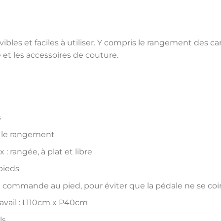
s et faciles à utiliser. Y compris le rangement des cane
 et les accessoires de couture.
s
er le rangement
 : rangée, à plat et libre
pieds
 commande au pied, pour éviter que la pédale ne se coinc
avail : L110cm x P40cm
ls