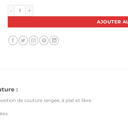
quantité de Table de couture Eclipse + insert Tailormade
AJOUTER A
ture :
 position de couture rangée, à plat et libre.
ées.