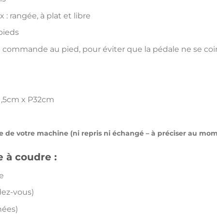
 : rangée, à plat et libre
pieds
 commande au pied, pour éviter que la pédale ne se coinc
61,5cm x P32cm
le de votre machine (ni repris ni échangé – à préciser au 
 à coudre :
e
dez-vous)
nées)