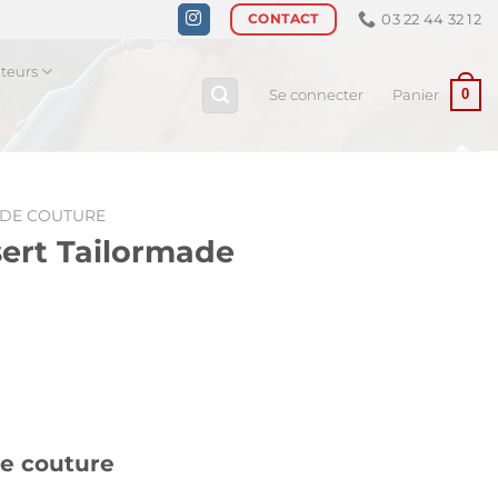
03 22 44 32 12
CONTACT
ateurs
0
Se connecter
Panier
DE COUTURE
sert Tailormade
de couture