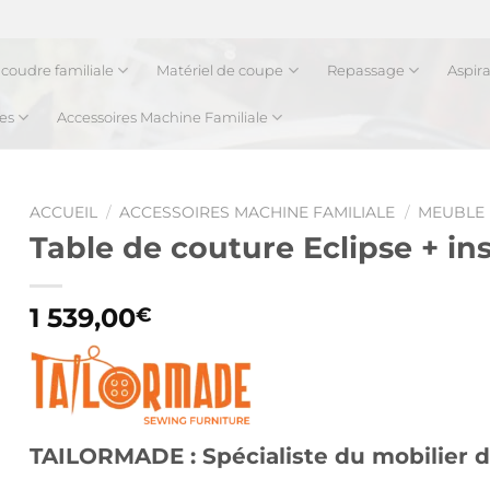
coudre familiale
Matériel de coupe
Repassage
Aspir
es
Accessoires Machine Familiale
ACCUEIL
/
ACCESSOIRES MACHINE FAMILIALE
/
MEUBLE 
Table de couture Eclipse + in
1 539,00
€
TAILORMADE : Spécialiste du mobilier 