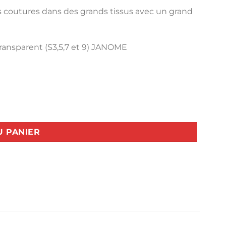
es coutures dans des grands tissus avec un grand
ransparent (S3,5,7 et 9) JANOME
00 JANOME
U PANIER