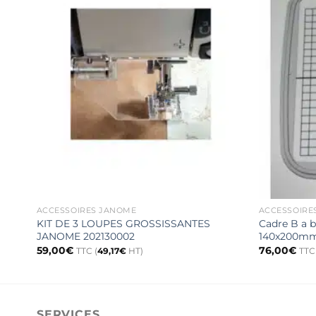
ACCESSOIRES JANOME
ACCESSOIRE
KIT DE 3 LOUPES GROSSISSANTES
Cadre B a 
JANOME 202130002
140x200m
59,00
€
76,00
€
TTC (
49,17
€
HT)
TTC 
SERVICES