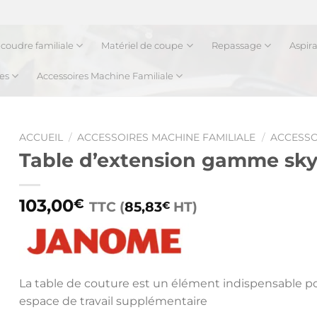
coudre familiale
Matériel de coupe
Repassage
Aspir
es
Accessoires Machine Familiale
ACCUEIL
/
ACCESSOIRES MACHINE FAMILIALE
/
ACCESSO
Table d’extension gamme sk
103,00
€
TTC (
85,83
HT)
€
La table de couture est un élément indispensable po
espace de travail supplémentaire