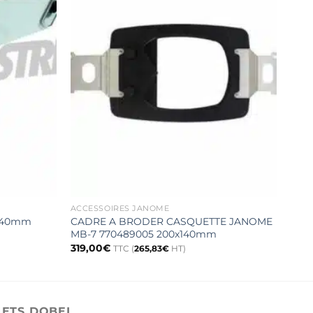
ACCESSOIRES JANOME
ACCE
x140mm
CADRE A BRODER CASQUETTE JANOME
Posi
MB-7 770489005 200x140mm
859
319,00
€
165,
TTC (
265,83
€
HT)
ETS DOBEL