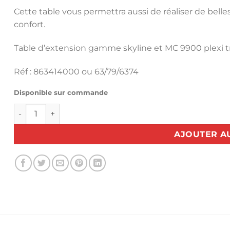
Cette table vous permettra aussi de réaliser de bell
confort.
Table d’extension gamme skyline et MC 9900 plexi t
Réf : 863414000 ou 63/79/6374
Disponible sur commande
quantité de Table d'extension gamme skyline et MC 99
AJOUTER A