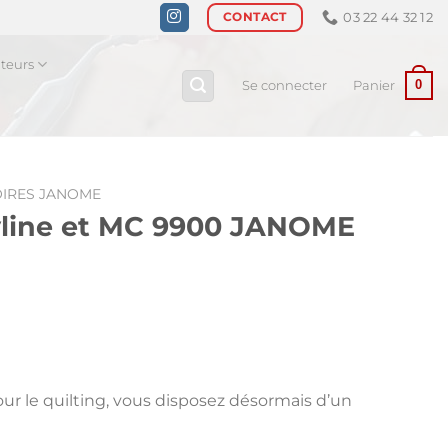
03 22 44 32 12
CONTACT
ateurs
0
Se connecter
Panier
IRES JANOME
yline et MC 9900 JANOME
ur le quilting, vous disposez désormais d’un