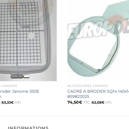
S JANOME
ACCESSOIRES JANOME
broder Janome 350E
CADRE A BRODER SQ14 140
m
859823025
74,50
€
(
63,33
€
HT)
TTC (
62,08
€
HT)
INFORMATIONS