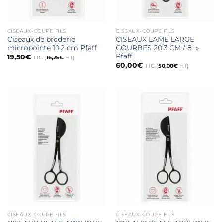
CISEAUX-COUPE FILS
CISEAUX-COUPE FILS
Ciseaux de broderie
CISEAUX LAME LARGE
micropointe 10,2 cm Pfaff
COURBES 20.3 CM / 8 »
Pfaff
19,50
€
TTC (
16,25
€
HT)
60,00
€
TTC (
50,00
€
HT)
CISEAUX-COUPE FILS
CISEAUX-COUPE FILS