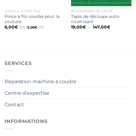
CISEAUX-COUPE FILS
ACCESSOIRES DE COUPE
Pince à fils courbe pour la
Tapis de découpe auto-
couture
cicatrisant
Plage
6,00
€
19,00
€
–
147,00
€
TTC (
5,00
€
HT)
de
prix :
19,00€
à
147,00€
SERVICES
Réparation machine à coudre
Centre d’expertise
Contact
INFORMATIONS