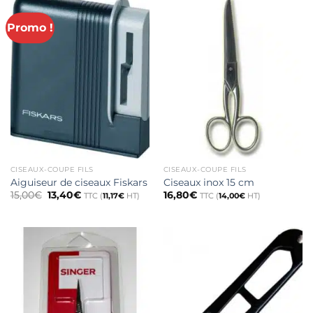
Promo !
CISEAUX-COUPE FILS
CISEAUX-COUPE FILS
Aiguiseur de ciseaux Fiskars
Ciseaux inox 15 cm
Le
Le
15,00
€
13,40
€
16,80
€
TTC (
11,17
€
HT)
TTC (
14,00
€
HT)
prix
prix
initial
actuel
était :
est :
15,00€.
13,40€.