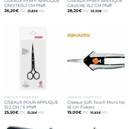
CISEAUX PFAFF APPLIQUE
CISEAUX PFAFF APPLIQUE
DROITE15.2 CM Pfaff
GAUCHE 15.2 CM Pfaff
26,20
€
28,20
€
TTC (
21,83
€
HT)
TTC (
23,50
€
HT)
CISEAUX-COUPE FILS
CISEAUX-COUPE FILS
CISEAUX POUR APPLIQUE
Ciseaux Soft Touch Micro tip
15.2 CM / 6 Pfaff
16 cm Fiskars
25,50
€
19,00
€
TTC (
21,25
€
HT)
TTC (
15,83
€
HT)