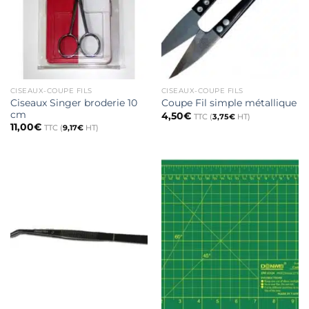
CISEAUX-COUPE FILS
CISEAUX-COUPE FILS
Ciseaux Singer broderie 10
Coupe Fil simple métallique
cm
4,50
€
TTC (
3,75
€
HT)
11,00
€
TTC (
9,17
€
HT)