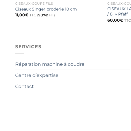
CISEAUX-COUPE FILS
CISEAUX-COU
CISEAUX L
Ciseaux Singer broderie 10 cm
/ 8 » Pfaff
11,00
€
TTC (
9,17
€
HT)
60,00
€
TTC
SERVICES
Réparation machine à coudre
Centre d’expertise
Contact