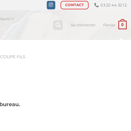
03 22 44 32 12
CONTACT
ateurs
0
Se connecter
Panier
-COUPE FILS
 bureau.