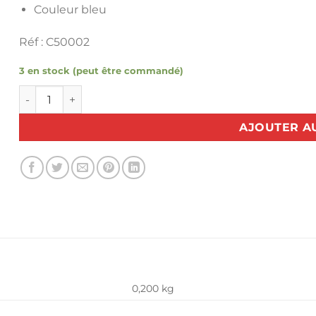
Couleur bleu
Réf : C50002
3 en stock (peut être commandé)
quantité de Coupe Fil simple métallique
AJOUTER A
0,200 kg