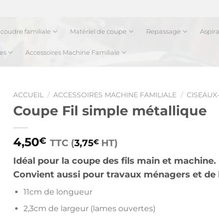
coudre familiale
Matériel de coupe
Repassage
Aspir
es
Accessoires Machine Familiale
ACCUEIL
/
ACCESSOIRES MACHINE FAMILIALE
/
CISEAUX
Coupe Fil simple métallique
4,50
€
TTC (
3,75
HT)
€
Idéal pour la coupe des fils main et machine.
Convient aussi pour travaux ménagers et de
11cm de longueur
2,3cm de largeur (lames ouvertes)