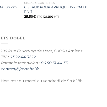
CISEAUX-COUPE FILS
CISE
te 10,2 cm
CISEAUX POUR APPLIQUE 15.2 CM / 6
Aigu
Pfaff
15,0
25,50
€
TTC (
21,25
€
HT)
ETS DOBEL
199 Rue Faubourg de Hem,
80000 Amiens
Tél. :
03 22 44 32 12
Portable technicien :
06 50 51 44 35
contact@jmdobel.fr
Horaires : du mardi au vendredi de 9h à 18h