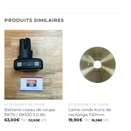
PRODUITS SIMILAIRES
ACCESSOIRES DE COUPE
ACCESSOIRES DE COUPE
Batterie ciseau de coupe
Lame ronde Kuris de
RK70 / RK100 5.0 Ah
rechange 100mm
63,00
€
19,90
€
TTC (
52,50
€
HT)
TTC (
16,58
€
HT)