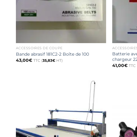
ACCESSOIRES DE COUPE
ACCESSOIRE
Batterie a
Bande abrasif 181C2-2 Boîte de 100
chargeur 22
43,00
€
TTC (
35,83
€
HT)
41,00
€
TTC 