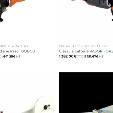
TRIQUE À BATTERIE
CISEAU ÉLECTRIQUE À BATTERIE
atterie Rasor BOBCUT
Ciseau à batterie RASOR FOR
1 382,00
€
C (
641,25
€
HT)
TTC (
1 151,67
€
HT)