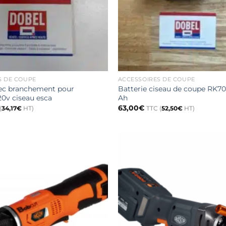
S DE COUPE
ACCESSOIRES DE COUPE
vec branchement pour
Batterie ciseau de coupe RK70
0v ciseau esca
Ah
63,00
€
(
34,17
€
HT)
TTC (
52,50
€
HT)