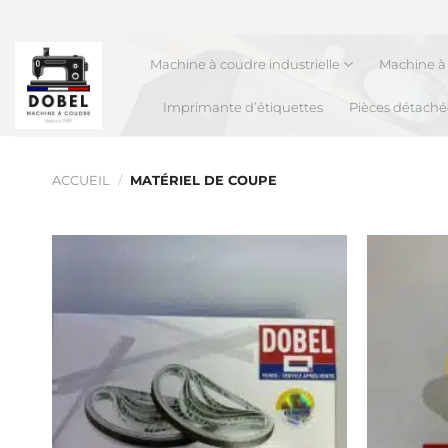
Passer
au
contenu
Machine à coudre industrielle
Machine à 
Imprimante d’étiquettes
Pièces détaché
ACCUEIL
/
MATÉRIEL DE COUPE