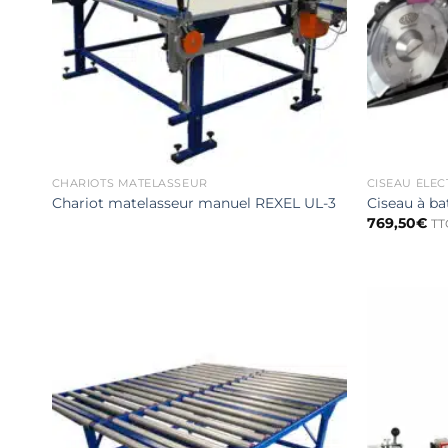
CHARIOTS MATELASSEUR
CISEAU ÉLEC
Chariot matelasseur manuel REXEL UL-3
Ciseau à b
769,50
€
TT