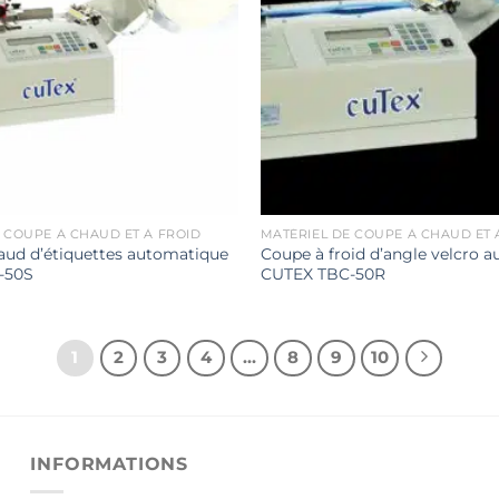
 COUPE À CHAUD ET À FROID
MATÉRIEL DE COUPE À CHAUD ET 
aud d’étiquettes automatique
Coupe à froid d’angle velcro 
-50S
CUTEX TBC-50R
1
2
3
4
…
8
9
10
INFORMATIONS