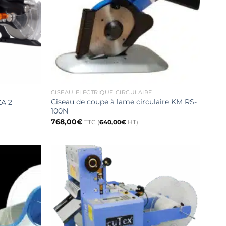
CISEAU ÉLÉCTRIQUE CIRCULAIRE
Ciseau de coupe à lame circulaire KM RS-
ZA 2
100N
768,00
€
TTC (
640,00
€
HT)