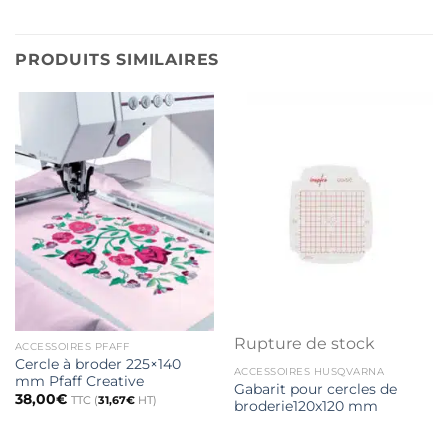
PRODUITS SIMILAIRES
Rupture de stock
ACCESSOIRES PFAFF
Cercle à broder 225×140
ACCESSOIRES HUSQVARNA
mm Pfaff Creative
Gabarit pour cercles de
38,00
€
TTC (
31,67
€
HT)
broderie120x120 mm