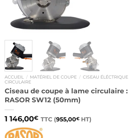
ACCUEIL
/
MATÉRIEL DE COUPE
/
CISEAU ÉLÉCTRIQUE
CIRCULAIRE
Ciseau de coupe à lame circulaire :
RASOR SW12 (50mm)
1 146,00
€
TTC (
955,00
HT)
€