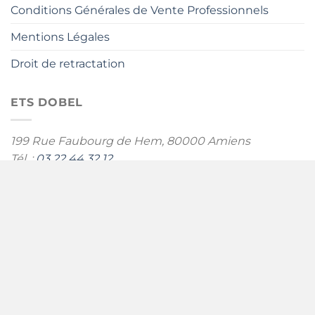
Conditions Générales de Vente Professionnels
Mentions Légales
Droit de retractation
ETS DOBEL
199 Rue Faubourg de Hem,
80000 Amiens
Tél. :
03 22 44 32 12
Portable technicien :
06 50 51 44 35
contact@jmdobel.fr
Horaires : du mardi au vendredi de 9h à 18h