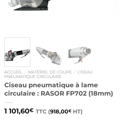
ACCUEIL
/
MATÉRIEL DE COUPE
/
CISEAU
PNEUMATIQUE CIRCULAIRE
Ciseau pneumatique à lame
circulaire : RASOR FP702 (18mm)
1 101,60
€
TTC (
918,00
HT)
€