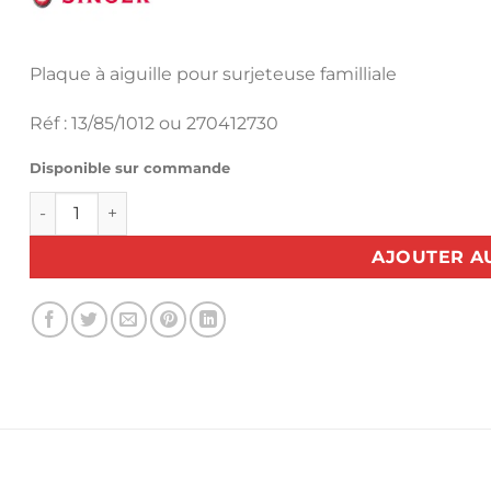
Plaque à aiguille pour surjeteuse familliale
Réf : 13/85/1012 ou 270412730
Disponible sur commande
quantité de Plaque à aiguille 14U14b, 174B, 184B, 14U44
AJOUTER A