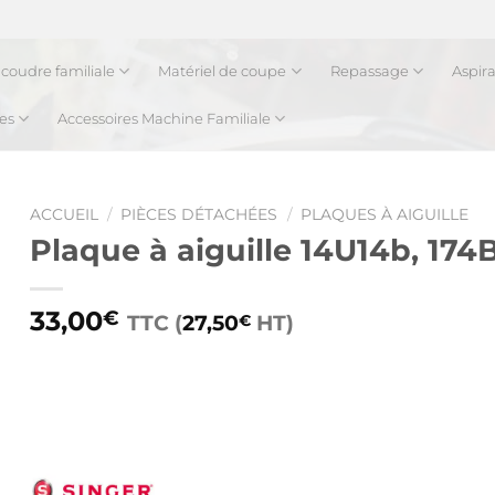
coudre familiale
Matériel de coupe
Repassage
Aspir
es
Accessoires Machine Familiale
ACCUEIL
/
PIÈCES DÉTACHÉES
/
PLAQUES À AIGUILLE
Plaque à aiguille 14U14b, 17
33,00
€
TTC (
27,50
HT)
€