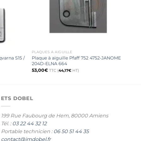
PLAQUES À AIGUILLE
PLAQ
qvarna S15 /
Plaque à aiguille Pfaff 752 4752-JANOME
Plaq
204D-ELNA 664
47,
53,00
€
TTC (
44,17
€
HT)
ETS DOBEL
199 Rue Faubourg de Hem,
80000 Amiens
Tél. :
03 22 44 32 12
Portable technicien :
06 50 51 44 35
contact@jmdobel.fr