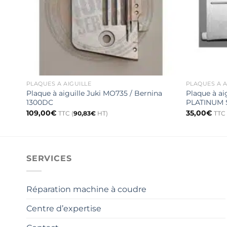
PLAQUES À AIGUILLE
PLAQUES À A
Plaque à aiguille Juki MO735 / Bernina
Plaque à a
1300DC
PLATINUM 
109,00
€
35,00
€
TTC (
90,83
€
HT)
TTC 
SERVICES
Réparation machine à coudre
Centre d’expertise