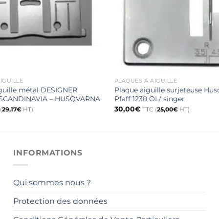
IGUILLE
PLAQUES À AIGUILLE
iguille métal DESIGNER
Plaque aiguille surjeteuse Hus
SCANDINAVIA – HUSQVARNA
Pfaff 1230 OL/ singer
30,00
€
(
29,17
€
HT)
TTC (
25,00
€
HT)
INFORMATIONS
Qui sommes nous ?
Protection des données