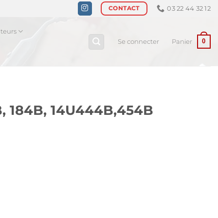
03 22 44 32 12
CONTACT
ateurs
0
Se connecter
Panier
4B, 184B, 14U444B,454B