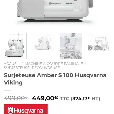
ACCUEIL
/
MACHINE À COUDRE FAMILIALE
/
SURJESTEUSE- RECOUVREUSE
Surjeteuse Amber S 100 Husqvarna
Viking
Le
Le
499,00
449,00
€
€
TTC (
374,17
HT)
€
prix
prix
initial
actuel