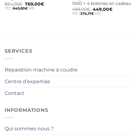
1000 + 4 bobines en cadeau
Le
Le
854,00
€
769,00
€
prix
prix
TTC (
640,83
€
HT)
Le
Le
499,00
€
449,00
€
initial
actuel
prix
prix
TTC (
374,17
€
HT)
était :
est :
initial
actuel
854,00€.
769,00€.
était :
est :
499,00€.
449,00€.
SERVICES
Réparation machine à coudre
Centre d’expertise
Contact
INFORMATIONS
Qui sommes nous ?