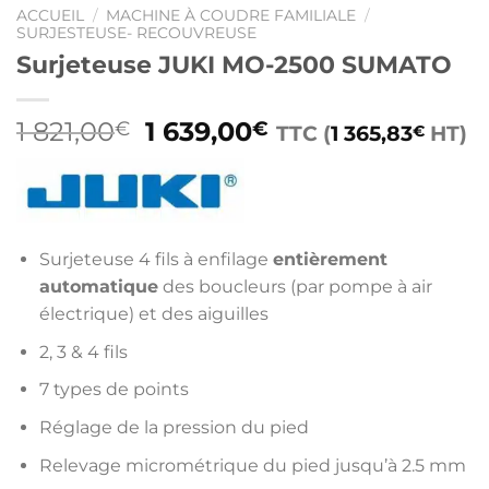
ACCUEIL
/
MACHINE À COUDRE FAMILIALE
/
SURJESTEUSE- RECOUVREUSE
Surjeteuse JUKI MO-2500 SUMATO
Le
Le
1 821,00
1 639,00
€
€
TTC (
1 365,83
HT)
€
prix
prix
initial
actuel
était :
est :
1
1
821,00€.
639,00€.
Surjeteuse 4 fils à enfilage
entièrement
automatique
des boucleurs (par pompe à air
électrique) et des aiguilles
2, 3 & 4 fils
7 types de points
Réglage de la pression du pied
Relevage micrométrique du pied jusqu’à 2.5 mm