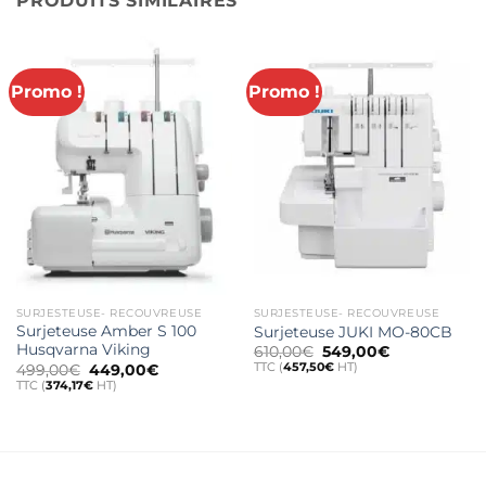
PRODUITS SIMILAIRES
Promo !
Promo !
SURJESTEUSE- RECOUVREUSE
SURJESTEUSE- RECOUVREUSE
Surjeteuse Amber S 100
Surjeteuse JUKI MO-80CB
Husqvarna Viking
Le
Le
610,00
€
549,00
€
prix
prix
TTC (
457,50
€
HT)
Le
Le
499,00
€
449,00
€
initial
actuel
prix
prix
TTC (
374,17
€
HT)
était :
est :
initial
actuel
610,00€.
549,00€.
était :
est :
499,00€.
449,00€.