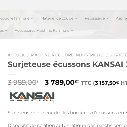
coudre familiale
Matériel de coupe
Repassage
Aspir
es
Accessoires Machine Familiale
ACCUEIL
/
MACHINE À COUDRE INDUSTRIELLE
/
SURJETE
Surjeteuse écussons KANSAI
Le
Le
3 989,00
3 789,00
€
€
TTC (
3 157,50
HT
€
prix
prix
initial
actuel
était :
est :
3
3
Surjeteuse pour coudre les bordures d’écussons en 3 
989,00€.
789,00€.
Dispositif de rotation automatique des patchs compat