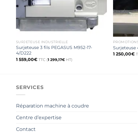
SURJETEUSE INDUSTRIELLE
PROMOTION
Surjeteuse 3 fils PEGASUS M952-17-
Surjeteuse 
4/D222
1 250,00
€
T
1 559,00
€
TTC (
1 299,17
€
HT)
SERVICES
Réparation machine à coudre
Centre d’expertise
Contact