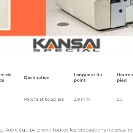
re de
Longueur du
Hauteu
Destination
ds
point
pied
Patchs et boucliers
3,8 mm
5.5
e, Notre équipe prend toutes les précautions nécessaires