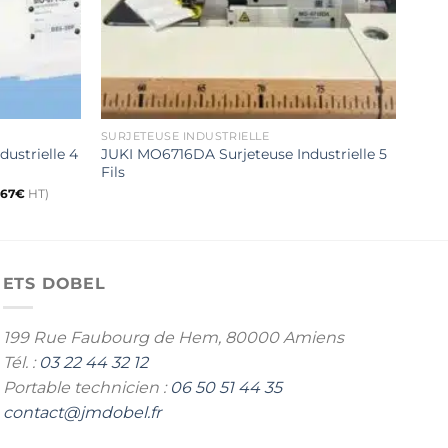
SURJETEUSE INDUSTRIELLE
PRO
ustrielle 4
JUKI MO6716DA Surjeteuse Industrielle 5
Surj
Fils
M95
1 74
,67
€
HT)
ETS DOBEL
199 Rue Faubourg de Hem,
80000 Amiens
Tél. :
03 22 44 32 12
Portable technicien :
06 50 51 44 35
contact@jmdobel.fr