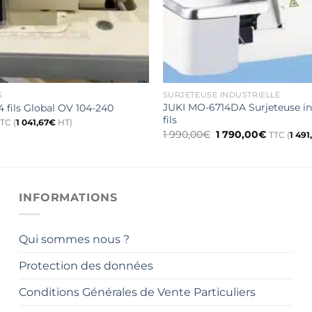
S
SURJETEUSE INDUSTRIELLE
JUKI MO-6714DA Surjeteuse ind
4 fils Global OV 104-240
fils
TC (
1 041,67
€
HT)
Le
Le
1 990,00
€
1 790,00
€
TTC (
1 491
prix
prix
initial
actuel
était :
est :
1
1
990,00€.
790,00€.
INFORMATIONS
Qui sommes nous ?
Protection des données
Conditions Générales de Vente Particuliers