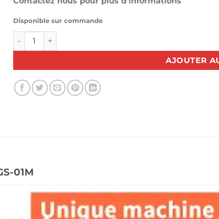
Contactez nous pour plus d’informations
Disponible sur commande
quantité de Surjeteuse écussons KANSAI JJ3004GS-01M
AJOUTER A
GS-01M