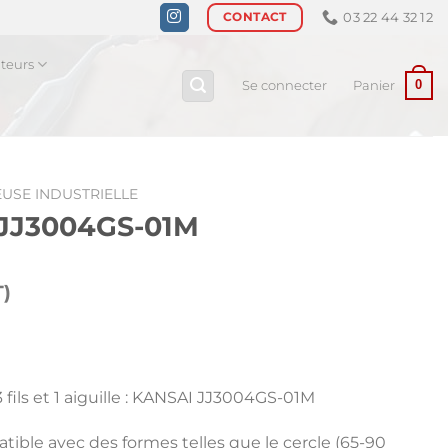
03 22 44 32 12
CONTACT
ateurs
0
Se connecter
Panier
USE INDUSTRIELLE
 JJ3004GS-01M
)
fils et 1 aiguille : KANSAI JJ3004GS-01M
ible avec des formes telles que le cercle (65-90