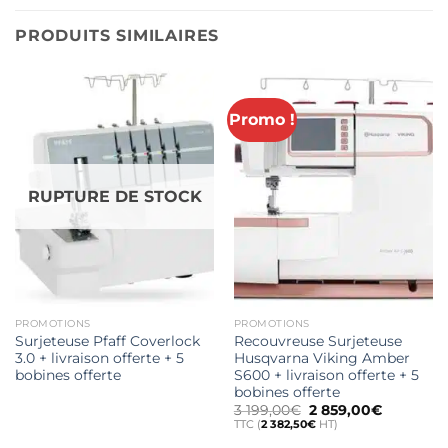
PRODUITS SIMILAIRES
Promo !
RUPTURE DE STOCK
PROMOTIONS
PROMOTIONS
Surjeteuse Pfaff Coverlock
Recouvreuse Surjeteuse
3.0 + livraison offerte + 5
Husqvarna Viking Amber
bobines offerte
S600 + livraison offerte + 5
bobines offerte
Le
Le
3 199,00
€
2 859,00
€
prix
prix
TTC (
2 382,50
€
HT)
initial
actuel