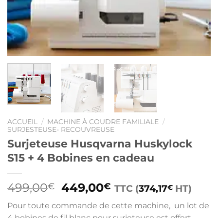
ACCUEIL
/
MACHINE À COUDRE FAMILIALE
/
SURJESTEUSE- RECOUVREUSE
Surjeteuse Husqvarna Huskylock
S15 + 4 Bobines en cadeau
Le
Le
499,00
449,00
€
€
TTC (
374,17
HT)
€
prix
prix
Pour toute commande de cette machine, un lot de
initial
actuel
4 bobines de fil blanc pour surjeteuse est offert.