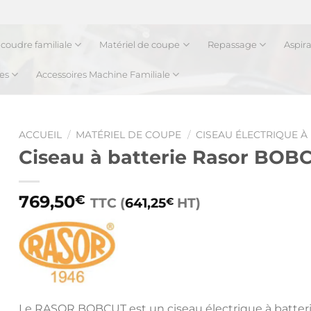
coudre familiale
Matériel de coupe
Repassage
Aspir
es
Accessoires Machine Familiale
ACCUEIL
/
MATÉRIEL DE COUPE
/
CISEAU ÉLECTRIQUE À
Ciseau à batterie Rasor BOB
769,50
€
TTC (
641,25
HT)
€
Le RASOR BOBCUT est un ciseau électrique à batterie