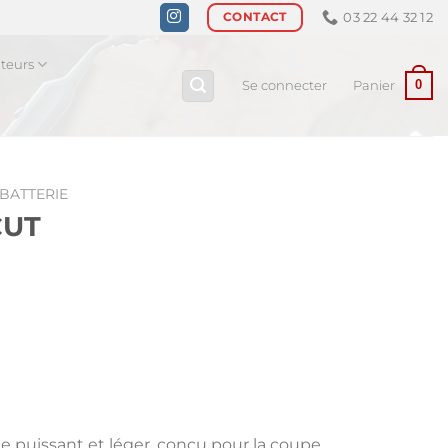
03 22 44 32 12
CONTACT
ateurs
0
Se connecter
Panier
 BATTERIE
CUT
 puissant et léger, conçu pour la coupe