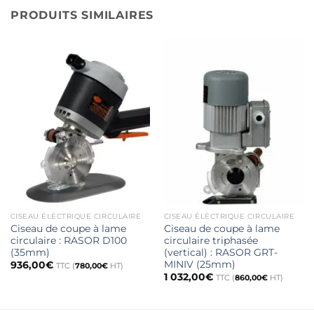
PRODUITS SIMILAIRES
CISEAU ÉLÉCTRIQUE CIRCULAIRE
CISEAU ÉLÉCTRIQUE CIRCULAIRE
Ciseau de coupe à lame
Ciseau de coupe à lame
circulaire : RASOR D100
circulaire triphasée
(35mm)
(vertical) : RASOR GRT-
MINIV (25mm)
936,00
€
TTC (
780,00
€
HT)
1 032,00
€
TTC (
860,00
€
HT)