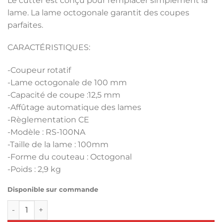
Le cutter est conçu pour remplacer simplement la
lame. La lame octogonale garantit des coupes
parfaites.
CARACTÉRISTIQUES:
-Coupeur rotatif
-Lame octogonale de 100 mm
-Capacité de coupe :12,5 mm
-Affûtage automatique des lames
-Règlementation CE
-Modèle : RS-100NA
-Taille de la lame : 100mm
-Forme du couteau : Octogonal
-Poids : 2,9 kg
Disponible sur commande
quantité de Ciseau de coupe à lame circulaire KM RS-100N