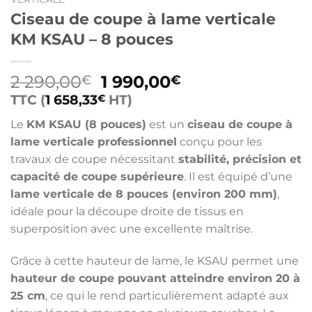
Ciseau de coupe à lame verticale
KM KSAU – 8 pouces
Le
Le
2 290,00
1 990,00
€
€
prix
prix
TTC (
1 658,33
HT)
€
initial
actuel
Le
KM KSAU (8 pouces)
est un
ciseau de coupe à
était :
est :
lame verticale professionnel
conçu pour les
2
1
travaux de coupe nécessitant
stabilité, précision et
290,00€.
990,00€.
capacité de coupe supérieure
. Il est équipé d’une
lame verticale de 8 pouces (environ 200 mm)
,
idéale pour la découpe droite de tissus en
superposition avec une excellente maîtrise.
Grâce à cette hauteur de lame, le KSAU permet une
hauteur de coupe pouvant atteindre environ 20 à
25 cm
, ce qui le rend particulièrement adapté aux