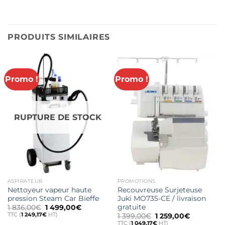
PRODUITS SIMILAIRES
Promo !
Promo !
RUPTURE DE STOCK
ASPIRATEUR
PROMOTIONS
Nettoyeur vapeur haute
Recouvreuse Surjeteuse
pression Steam Car Bieffe
Juki MO735-CE / livraison
gratuite
Le
Le
1 836,00
€
1 499,00
€
prix
prix
TTC (
1 249,17
€
HT)
Le
Le
1 399,00
€
1 259,00
€
initial
actuel
prix
prix
TTC (
1 049,17
€
HT)