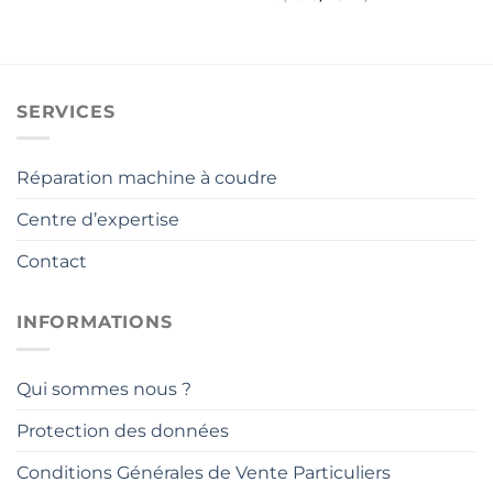
était :
est :
initial
actuel
1
1
était :
est :
836,00€.
499,00€.
1
1
399,00€.
259,00€.
SERVICES
Réparation machine à coudre
Centre d’expertise
Contact
INFORMATIONS
Qui sommes nous ?
Protection des données
Conditions Générales de Vente Particuliers