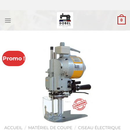
Passer
au
contenu
0
Promo !
ACCUEIL
/
MATÉRIEL DE COUPE
/
CISEAU ÉLECTRIQUE