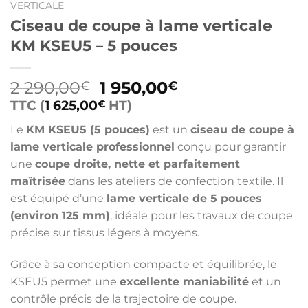
VERTICALE
Ciseau de coupe à lame verticale
KM KSEU5 – 5 pouces
Le
Le
2 290,00
1 950,00
€
€
prix
prix
TTC (
1 625,00
HT)
€
initial
actuel
Le
KM KSEU5 (5 pouces)
est un
ciseau de coupe à
était :
est :
lame verticale professionnel
conçu pour garantir
2
1
une
coupe droite, nette et parfaitement
290,00€.
950,00€.
maîtrisée
dans les ateliers de confection textile. Il
est équipé d’une
lame verticale de 5 pouces
(environ 125 mm)
, idéale pour les travaux de coupe
précise sur tissus légers à moyens.
Grâce à sa conception compacte et équilibrée, le
KSEU5 permet une
excellente maniabilité
et un
contrôle précis de la trajectoire de coupe.