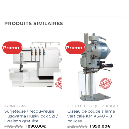
PRODUITS SIMILAIRES
Promo !
Promo !
PROMOTIONS
CISEAU ÉLECTRIQUE VERTICALE
Surjeteuse / recouvreuse
Ciseau de coupe à lame
Husqvarna Huskylock S21 /
verticale KM KSAU – 8
livraison gratuite
pouces
Le
Le
Le
Le
1 199,00
€
1 090,00
€
2 290,00
€
1 990,00
€