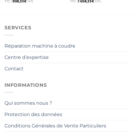
prix
prix
prix
prix
TTC (
908,33
€
HT)
TTC (
1 658,33
€
HT)
initial
actuel
initial
actuel
était :
est :
était :
est :
1
1
2
1
199,00€.
090,00€.
290,00€.
990,00€.
SERVICES
Réparation machine à coudre
Centre d’expertise
Contact
INFORMATIONS
Qui sommes nous ?
Protection des données
Conditions Générales de Vente Particuliers