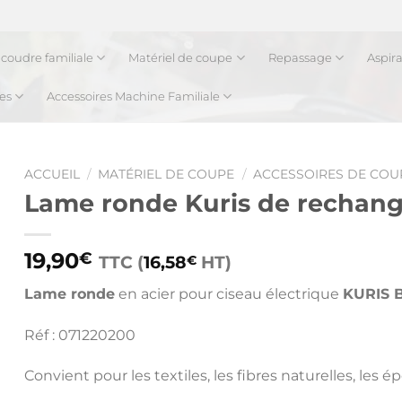
coudre familiale
Matériel de coupe
Repassage
Aspir
es
Accessoires Machine Familiale
ACCUEIL
/
MATÉRIEL DE COUPE
/
ACCESSOIRES DE COU
Lame ronde Kuris de recha
19,90
€
TTC (
16,58
HT)
€
Lame ronde
en acier pour ciseau électrique
KURIS 
Réf : 071220200
Convient pour les textiles, les fibres naturelles, les ép