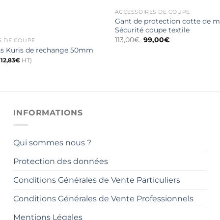
ACCESSOIRES DE COUPE
Gant de protection cotte de ma
Sécurité coupe textile
Le
Le
113,00
€
99,00
€
S DE COUPE
prix
prix
s Kuris de rechange 50mm
initial
actuel
était :
est :
(
12,83
€
HT)
113,00€.
99,00€.
INFORMATIONS
Qui sommes nous ?
Protection des données
Conditions Générales de Vente Particuliers
Conditions Générales de Vente Professionnels
Mentions Légales