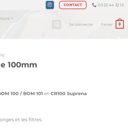
03 22 44 32 12
CONTACT
ateurs
0
Se connecter
Panier
PE
nge 100mm
BOM 100 / BOM 101
et
CR100 Suprena
onges et les filtres.