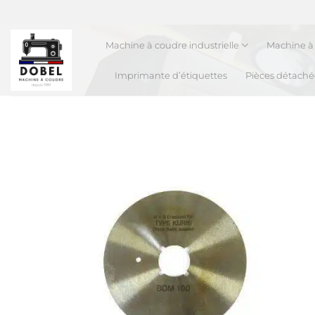
Passer
au
contenu
Machine à coudre industrielle
Machine à 
Imprimante d’étiquettes
Pièces détaché