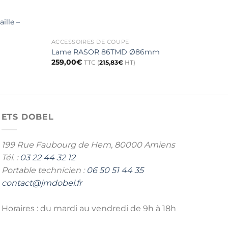
ille –
ACCESSOIRES DE COUPE
ACCE
Kit 
Lame RASOR 86TMD Ø86mm
rotat
259,00
€
TTC (
215,83
€
HT)
42,
ETS DOBEL
199 Rue Faubourg de Hem,
80000 Amiens
Tél. :
03 22 44 32 12
Portable technicien :
06 50 51 44 35
contact@jmdobel.fr
Horaires : du mardi au vendredi de 9h à 18h