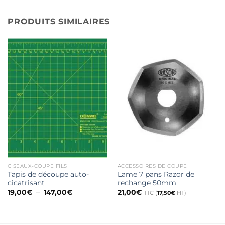
PRODUITS SIMILAIRES
CISEAUX-COUPE FILS
ACCESSOIRES DE COUPE
Tapis de découpe auto-
Lame 7 pans Razor de
cicatrisant
rechange 50mm
Plage
19,00
€
–
147,00
€
21,00
€
TTC (
17,50
€
HT)
de
prix :
19,00€
à
147,00€