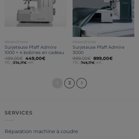
PROMOTIONS
PROMOTIONS
Surjeteuse Pfaff Admire
Surjeteuse Pfaff Admire
1000 + 4 bobines en cadeau
3000
Le
Le
Le
Le
499,00
€
449,00
€
999,00
€
899,00
€
prix
prix
prix
prix
TTC (
374,17
€
HT)
TTC (
749,17
€
HT)
initial
actuel
initial
actuel
était :
est :
était :
est :
499,00€.
449,00€.
999,00€.
899,00€.
1
2
SERVICES
Réparation machine à coudre