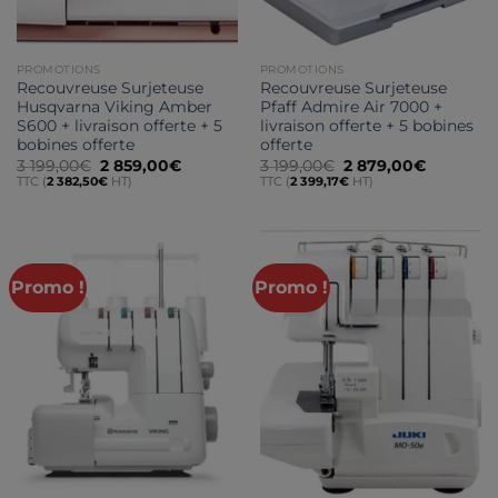
PROMOTIONS
PROMOTIONS
Recouvreuse Surjeteuse
Recouvreuse Surjeteuse
Husqvarna Viking Amber
Pfaff Admire Air 7000 +
S600 + livraison offerte + 5
livraison offerte + 5 bobines
bobines offerte
offerte
Le
Le
Le
Le
3 199,00
€
2 859,00
€
3 199,00
€
2 879,00
€
prix
prix
prix
prix
TTC (
2 382,50
€
HT)
TTC (
2 399,17
€
HT)
initial
actuel
initial
actuel
était :
est :
était :
est :
3
2
3
2
199,00€.
859,00€.
199,00€.
879,00€.
Promo !
Promo !