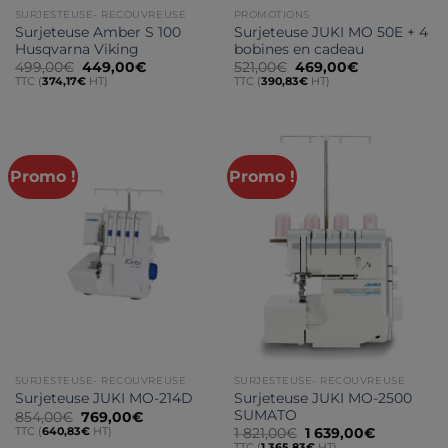
SURJESTEUSE- RECOUVREUSE
PROMOTIONS
Surjeteuse Amber S 100
Surjeteuse JUKI MO 50E + 4
Husqvarna Viking
bobines en cadeau
Le
Le
Le
Le
499,00
€
449,00
€
521,00
€
469,00
€
prix
prix
prix
prix
TTC (
374,17
€
HT)
TTC (
390,83
€
HT)
initial
actuel
initial
actuel
était :
est :
était :
est :
499,00€.
449,00€.
521,00€.
469,00€.
Promo !
Promo !
SURJESTEUSE- RECOUVREUSE
SURJESTEUSE- RECOUVREUSE
Surjeteuse JUKI MO-2500
Surjeteuse JUKI MO-214D
SUMATO
Le
Le
854,00
€
769,00
€
prix
prix
TTC (
640,83
€
HT)
Le
Le
1 821,00
€
1 639,00
€
initial
actuel
prix
prix
TTC (
1 365,83
€
HT)